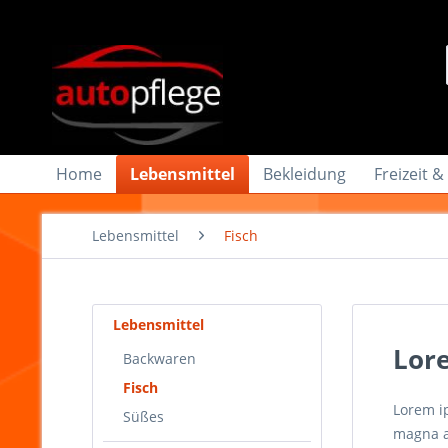
Home
Lebensmittel
Bekleidung
Freizeit &
Lebensmittel
Fisch
Lebensmittel
Lor
Backwaren
Fisch
Lorem i
Süßes
magna al