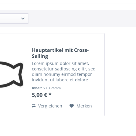
Hauptartikel mit Cross-
Selling
Lorem ipsum dolor sit amet,
consetetur sadipscing elitr, sed
diam nonumy eirmod tempor
invidunt ut labore et dolore
magna aliquyam erat, sed diam
Inhalt
500 Gramm
voluptua. At vero eos et accusam
5,00 € *
et justo duo dolores et ea rebum.
Stet clita kasd...
Vergleichen
Merken