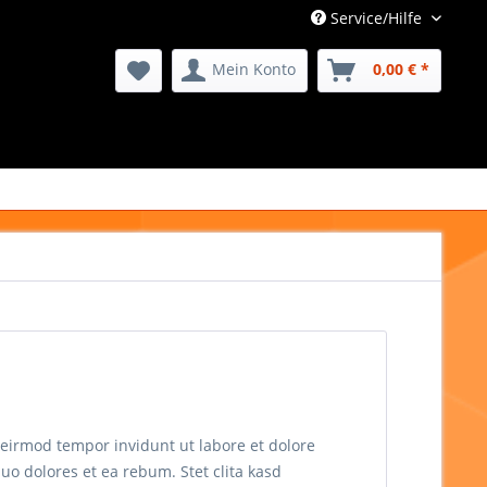
Service/Hilfe
Mein Konto
0,00 € *
 eirmod tempor invidunt ut labore et dolore
uo dolores et ea rebum. Stet clita kasd